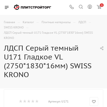
0
—
—
—
—
Главная
Каталог
Плитные материалы
ЛДСП
—
SWISS KRONO
ЛДСП Серый темный U171 Гладкое VL (2750*1830*16мм) SWISS
KRONO
ЛДСП Серый темный
U171 Гладкое VL
(2750*1830*16мм) SWISS
KRONO
Артикул:
U171