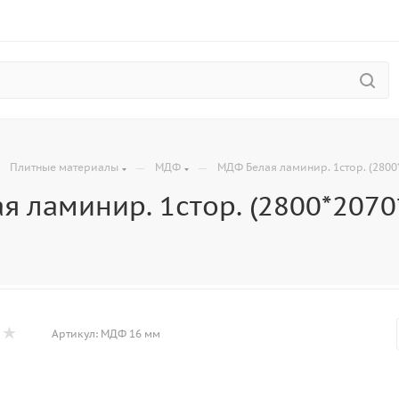
—
—
—
Плитные материалы
МДФ
МДФ Белая ламинир. 1стор. (280
я ламинир. 1стор. (2800*207
Артикул:
МДФ 16 мм