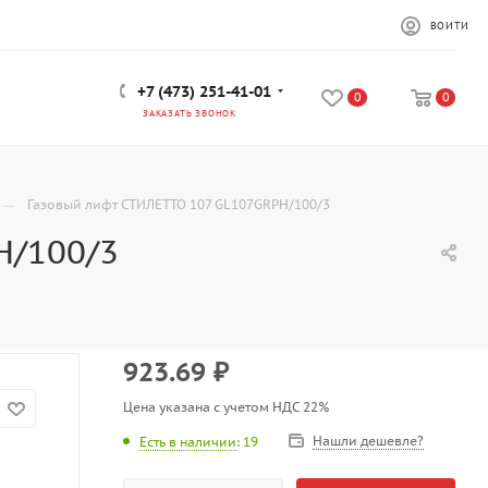
ВОЙТИ
+7 (473) 251-41-01
0
0
ЗАКАЗАТЬ ЗВОНОК
—
Газовый лифт СТИЛЕТТО 107 GL107GRPH/100/3
H/100/3
923.69
₽
Цена указана с учетом НДС 22%
Нашли дешевле?
Есть в наличии
: 19