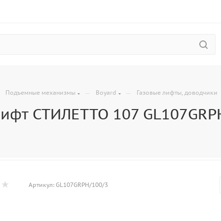
—
—
—
Подъемные механизмы
Boyard
Газовые лифты, доводчики
лифт СТИЛЕТТО 107 GL107GRP
Артикул:
GL107GRPH/100/3