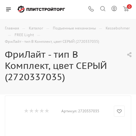
0
—
—
—
Главная
Каталог
Подъемные механизмы
Kessebohmer
—
—
FREE Light
ФриЛайт - тип B Комплект, цвет СЕРЫЙ (2720337035)
ФриЛайт - тип B
Комплект, цвет СЕРЫЙ
(2720337035)
Артикул:
2720337035