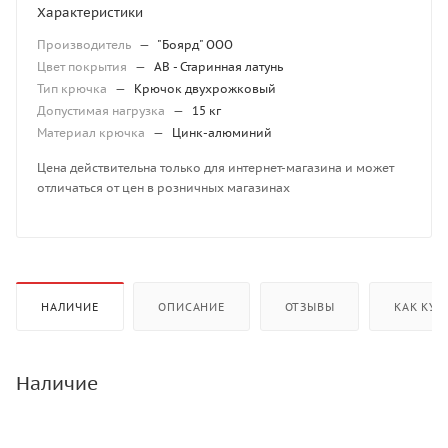
Характеристики
Производитель
—
"Боярд" ООО
Цвет покрытия
—
AB - Старинная латунь
Тип крючка
—
Крючок двухрожковый
Допустимая нагрузка
—
15 кг
Материал крючка
—
Цинк-алюминий
Цена действительна только для интернет-магазина и может
отличаться от цен в розничных магазинах
НАЛИЧИЕ
ОПИСАНИЕ
ОТЗЫВЫ
КАК КУП
Наличие