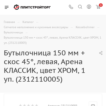
0
—
—
Главная
Каталог
—
—
Сетчатое наполнение и кухонные аксессуары
Kessebohmer
—
Бутылочницы
Бутылочница 150 мм + скос 45°, левая, Арена КЛАССИК, цвет ХРОМ, 1
уп. (2312110005)
Бутылочница 150 мм +
скос 45°, левая, Арена
КЛАССИК, цвет ХРОМ, 1
уп. (2312110005)
Артикул:
2312110005