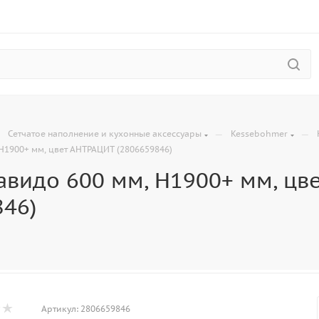
—
—
—
Сетчатое наполнение и кухонные аксессуары
Kessebohmer
H1900+ мм, цвет АНТРАЦИТ (2806659846)
авидо 600 мм, H1900+ мм, цв
846)
Артикул:
2806659846