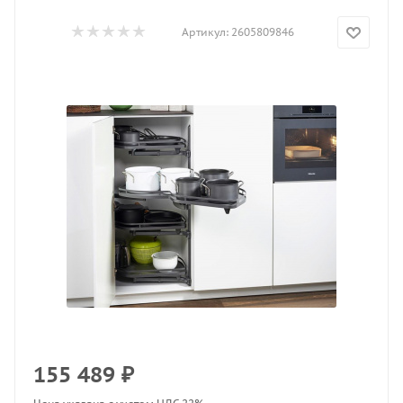
Артикул:
2605809846
155 489
₽