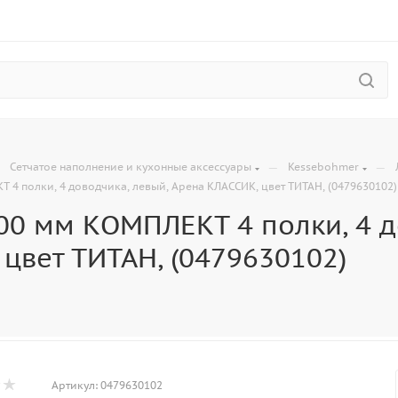
—
—
—
Сетчатое наполнение и кухонные аксессуары
Kessebohmer
 4 полки, 4 доводчика, левый, Арена КЛАССИК, цвет ТИТАН, (0479630102)
00 мм КОМПЛЕКТ 4 полки, 4 д
цвет ТИТАН, (0479630102)
Артикул:
0479630102