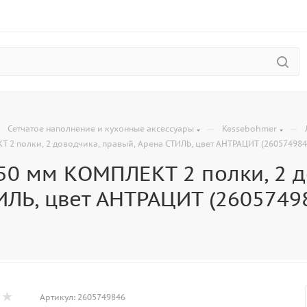
—
—
—
Сетчатое наполнение и кухонные аксессуары
Kessebohmer
 2 полки, 2 доводчика, правый, Арена СТИЛЬ, цвет АНТРАЦИТ (260574984
50 мм КОМПЛЕКТ 2 полки, 2 д
ИЛЬ, цвет АНТРАЦИТ (2605749
Артикул:
2605749846