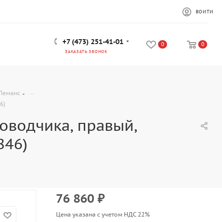
ВОЙТИ
+7 (473) 251-41-01
0
0
ЗАКАЗАТЬ ЗВОНОК
—
Леманс
6)
оводчика, правый,
846)
76 860
₽
Цена указана с учетом НДС 22%