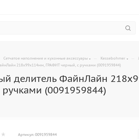
—
—
—
Сетчатое наполнение и кухонные аксессуары
Kessebohmer
айнЛайн 218x99x114мм, ГРАФИТ черный, с ручками (0091959844)
ый делитель ФайнЛайн 218x
 ручками (0091959844)
Артикул:
0091959844