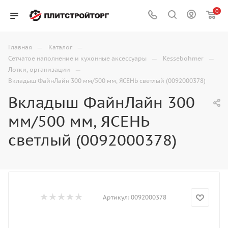
0
—
—
Главная
Каталог
—
—
Сетчатое наполнение и кухонные аксессуары
Kessebohmer
—
Лотки, организации
Вкладыш ФайнЛайн 300 мм/500 мм, ЯСЕНЬ светлый (0092000378)
Вкладыш ФайнЛайн 300
мм/500 мм, ЯСЕНЬ
светлый (0092000378)
Артикул:
0092000378