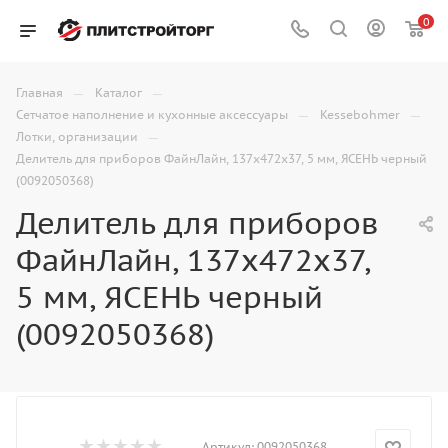
0
—
—
Главная
Каталог
—
—
Сетчатое наполнение и кухонные аксессуары
Kessebohmer
—
Лотки, организации
Делитель для приборов ФайнЛайн, 137x472x37, 5 мм, ЯСЕНЬ черный
(0092050368)
Делитель для приборов
ФайнЛайн, 137x472x37,
5 мм, ЯСЕНЬ черный
(0092050368)
Артикул:
0092050368