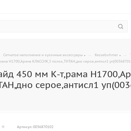
—
—
—
Сетчатое наполнение и кухонные аксессуары
Kessebohmer
,рама H1700,Арена КЛАССИК,5 полок,ТИТАН,дно серое,антисл1 уп(00368701
айд 450 мм К-т,рама H1700,А
ТАН,дно серое,антисл1 уп(003
Артикул:
0036870102