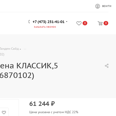
ВОЙТИ
+7 (473) 251-41-01
0
0
ЗАКАЗАТЬ ЗВОНОК
—
Тандем Сайд
02)
рена КЛАССИК,5
6870102)
61 244
₽
Цена указана с учетом НДС 22%