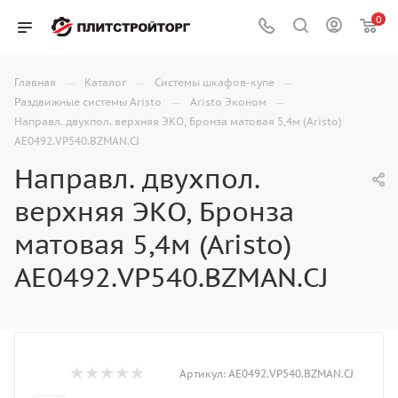
0
—
—
—
Главная
Каталог
Системы шкафов-купе
—
—
Раздвижные системы Aristo
Aristo Эконом
Направл. двухпол. верхняя ЭКО, Бронза матовая 5,4м (Aristo)
AE0492.VP540.BZMAN.CJ
Направл. двухпол.
верхняя ЭКО, Бронза
матовая 5,4м (Aristo)
AE0492.VP540.BZMAN.CJ
Артикул:
AE0492.VP540.BZMAN.CJ