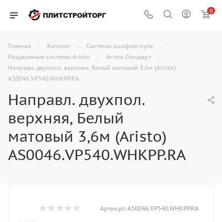
0
—
—
—
Главная
Каталог
Системы шкафов-купе
—
—
Раздвижные системы Aristo
Aristo Стандарт
Направл. двухпол. верхняя, Белый матовый 3,6м (Aristo)
AS0046.VP540.WHKPP.RA
Направл. двухпол.
верхняя, Белый
матовый 3,6м (Aristo)
AS0046.VP540.WHKPP.RA
Артикул:
AS0046.VP540.WHKPP.RA