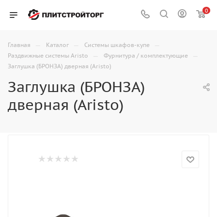
0
—
—
—
Главная
Каталог
Системы шкафов-купе
—
—
Раздвижные системы Aristo
Фурнитура / комплектующие
Заглушка (БРОНЗА) дверная (Aristo)
Заглушка (БРОНЗА)
дверная (Aristo)