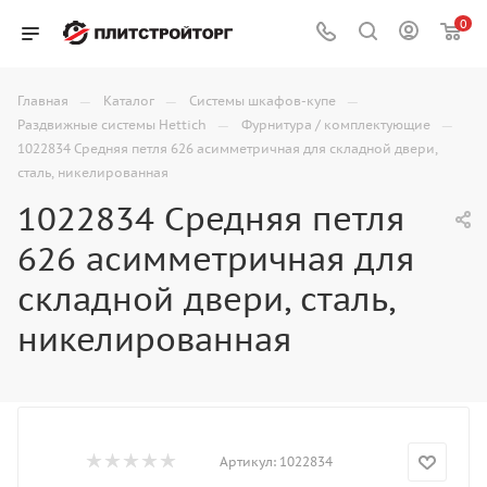
0
—
—
—
Главная
Каталог
Системы шкафов-купе
—
—
Раздвижные системы Hettich
Фурнитура / комплектующие
1022834 Средняя петля 626 асимметричная для складной двери,
сталь, никелированная
1022834 Средняя петля
626 асимметричная для
складной двери, сталь,
никелированная
Артикул:
1022834