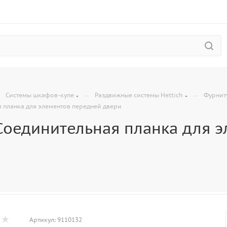
—
—
—
Системы шкафов-купе
Раздвижные системы Hettich
Фурнит
 планка для элементов передней двери
Соединительная планка для 
Артикул:
9110132