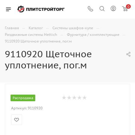
0
—
—
—
Главная
Каталог
Системы шкафов-купе
—
—
Раздвижные системы Hettich
Фурнитура / комплектующие
9110920 Щеточное уплотнение, пог.м
9110920 Щеточное
уплотнение, пог.м
Распродажа
Артикул:
9110920