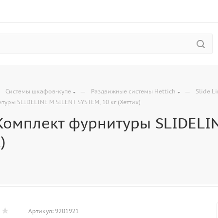
—
—
—
Системы шкафов-купе
Раздвижные системы Hettich
Slide L
туры SLIDELINE M SILENT SYSTEM, 10 кг (Хеттих)
Комплект фурнитуры SLIDELIN
)
Артикул:
9201921