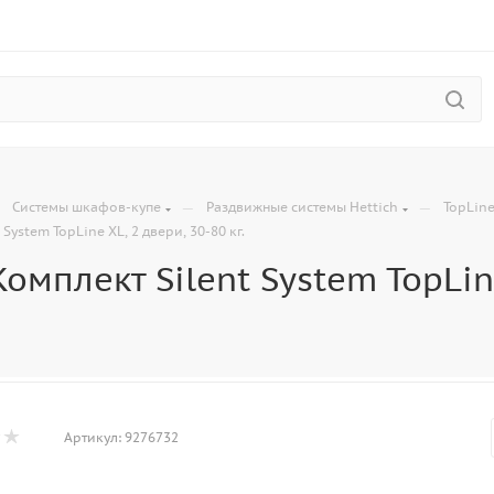
—
—
—
Системы шкафов-купе
Раздвижные системы Hettich
TopLine
System TopLine XL, 2 двери, 30-80 кг.
омплект Silent System TopLine
Артикул:
9276732