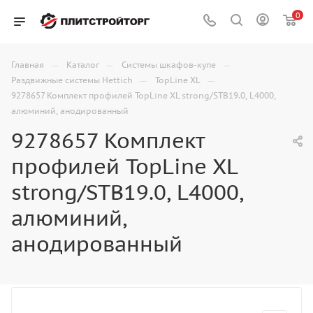
0
—
—
—
Главная
Каталог
Системы шкафов-купе
—
—
Раздвижные системы Hettich
TopLine XL
9278657 Комплект профилей TopLine XL strong/STB19.0, L4000,
алюминий, анодированный
9278657 Комплект
профилей TopLine XL
strong/STB19.0, L4000,
алюминий,
анодированный