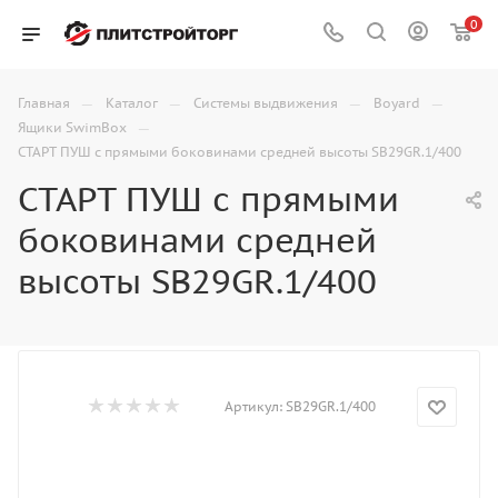
0
—
—
—
—
Главная
Каталог
Системы выдвижения
Boyard
—
Ящики SwimBox
СТАРТ ПУШ с прямыми боковинами средней высоты SB29GR.1/400
СТАРТ ПУШ с прямыми
боковинами средней
высоты SB29GR.1/400
Артикул:
SB29GR.1/400