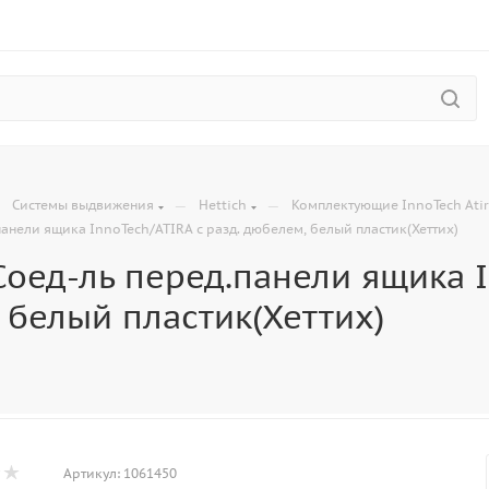
—
—
—
Системы выдвижения
Hettich
Комплектующие InnoTech Ati
панели ящика InnoTech/ATIRA с разд. дюбелем, белый пластик(Хеттих)
оед-ль перед.панели ящика I
 белый пластик(Хеттих)
Артикул:
1061450