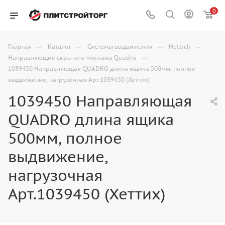
0
—
—
—
—
Главная
Каталог
Системы выдвижения
Hettich
—
Направляющие скрытого монтажа Quadro
1039450 Направляющая QUADRO длина ящика 500мм, полное
выдвижение, нагрузочная Арт.1039450 (Хеттих)
1039450 Направляющая
QUADRO длина ящика
500мм, полное
выдвижение,
нагрузочная
Арт.1039450 (Хеттих)