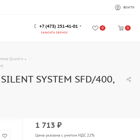
ВОЙТИ
+7 (473) 251-41-01
0
0
ЗАКАЗАТЬ ЗВОНОК
—
тажа Quadro
х)
SILENT SYSTEM SFD/400,
1 713
₽
Цена указана с учетом НДС 22%