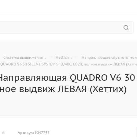
—
—
—
Системы выдвижения
Hettich
Направляющие скрытого мон
UADRO V6 30 SILENT SYSTEM SFD/400, EB20, полное выдвиж ЛЕВАЯ (Хетти
Направляющая QUADRO V6 30 
лное выдвиж ЛЕВАЯ (Хеттих)
Артикул:
9047735