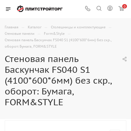
0
—
—
—
Главная
Каталог
Столешницы и комплектующие
—
—
Стеновые панели
Form&Style
Стеновая панель Баскунчак FS040 S1 (4100*600*6мм) без скр.,
оборот: Бумага, FORM&STYLE
Стеновая панель
Баскунчак FS040 S1
(4100*600*6мм) без скр.,
оборот: Бумага,
FORM&STYLE