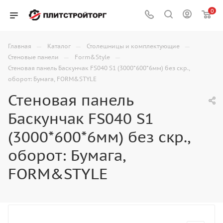
0
—
—
—
Главная
Каталог
Столешницы и комплектующие
—
—
Стеновые панели
Form&Style
Стеновая панель Баскунчак FS040 S1 (3000*600*6мм) без скр.,
оборот: Бумага, FORM&STYLE
Стеновая панель
Баскунчак FS040 S1
(3000*600*6мм) без скр.,
оборот: Бумага,
FORM&STYLE