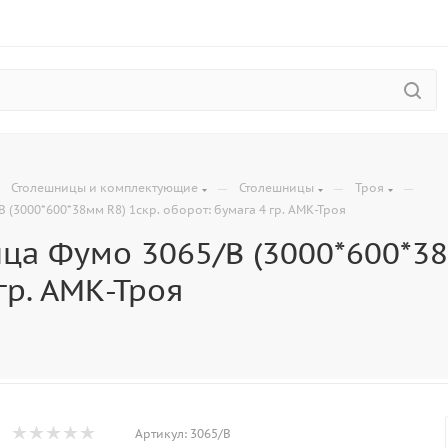
—
—
—
—
Столешницы и комплектующие
Столешницы
Троя
 (3000*600*38мм R8) 1скр. оборот: бумага 4 гр. АМК-Троя
ца Фумо 3065/B (3000*600*38м
гр. АМК-Троя
Артикул:
3065/B