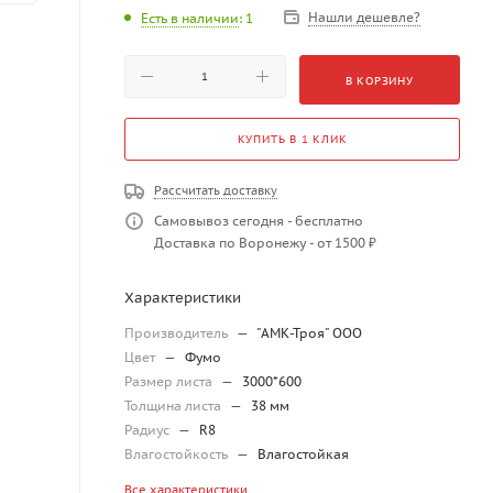
Нашли дешевле?
Есть в наличии
: 1
В КОРЗИНУ
КУПИТЬ В 1 КЛИК
Рассчитать доставку
Самовывоз сегодня - бесплатно
Доставка по Воронежу - от 1500 ₽
Характеристики
Производитель
—
"АМК-Троя" ООО
Цвет
—
Фумо
Размер листа
—
3000*600
Толщина листа
—
38 мм
Радиус
—
R8
Влагостойкость
—
Влагостойкая
Все характеристики