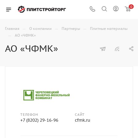
0
—
—
—
Главная
О компании
Партнеры
Плитные материалы
—
АО «ЧФМК»
АО «ЧФМК»
ТЕЛЕФОН
САЙТ
+7 (8202) 29-16-96
cfmk.ru