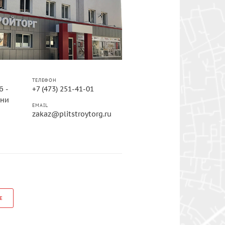
ТЕЛЕФОН
б -
+7 (473) 251-41-01
дни
EMAIL
zakaz@plitstroytorg.ru
Е