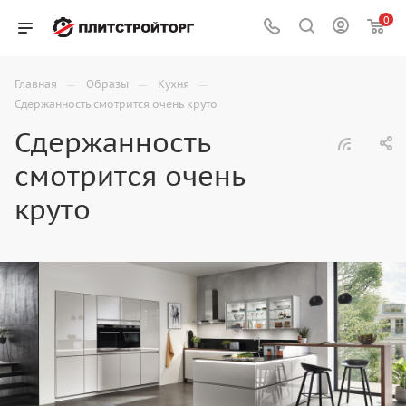
0
—
—
—
Главная
Образы
Кухня
Сдержанность смотрится очень круто
Сдержанность
смотрится очень
круто