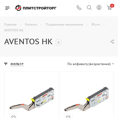
0
—
—
—
—
Главная
Каталог
Подъемные механизмы
Blum
AVENTOS HK
AVENTOS HK
6
По алфавиту (возрастание)
ФИЛЬТР