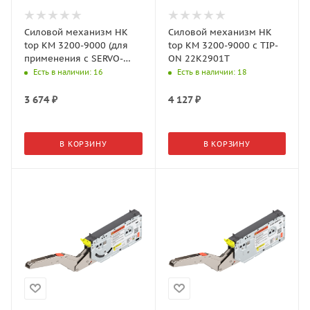
Силовой механизм HK
Силовой механизм HK
top КМ 3200-9000 (для
top КМ 3200-9000 c TIP-
применения с SERVO-
ON 22K2901T
DRIVE) 22K2901
Есть в наличии
: 16
Есть в наличии
: 18
3 674
₽
4 127
₽
В КОРЗИНУ
В КОРЗИНУ