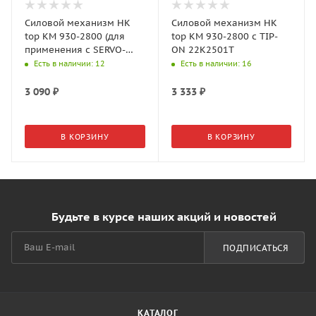
Силовой механизм HK
Силовой механизм HK
top КМ 930-2800 (для
top КМ 930-2800 c TIP-
применения с SERVO-
ON 22K2501T
DRIVE) 22K2501
Есть в наличии
: 12
Есть в наличии
: 16
3 090
₽
3 333
₽
В КОРЗИНУ
В КОРЗИНУ
Будьте в курсе наших акций и новостей
ПОДПИСАТЬСЯ
КАТАЛОГ