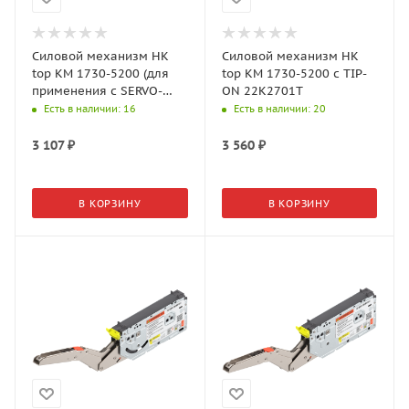
Силовой механизм HK
Силовой механизм HK
top КМ 1730-5200 (для
top КМ 1730-5200 c TIP-
применения с SERVO-
ON 22K2701T
DRIVE) 22K2701
Есть в наличии
: 16
Есть в наличии
: 20
3 107
₽
3 560
₽
В КОРЗИНУ
В КОРЗИНУ