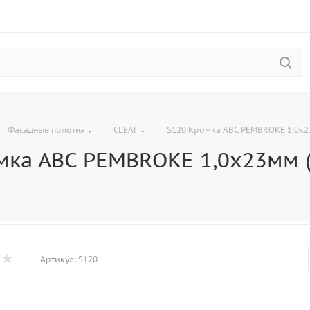
—
—
—
Фасадные полотна
CLEAF
S120 Кромка АВС PEMBROKE 1,0х23
мка АВС PEMBROKE 1,0х23мм (
Артикул:
S120