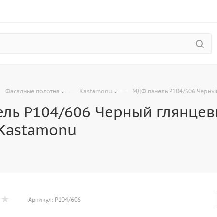
—
—
—
Фасадные полотна
Kastamonu
МДФ панель P104/606 Черный
ль P104/606 Черный глянцевы
 Kastamonu
Артикул:
P104/606