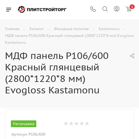
0
—
—
—
—
Главная
Каталог
Фасадные полотна
Kastamonu
МДФ панель P106/600 Красный глянцевый (2800*1220*8 мм) Evogloss
Kastamonu
МДФ панель P106/600
Красный глянцевый
(2800*1220*8 мм)
Evogloss Kastamonu
Распродажа
Артикул:
Р106/600