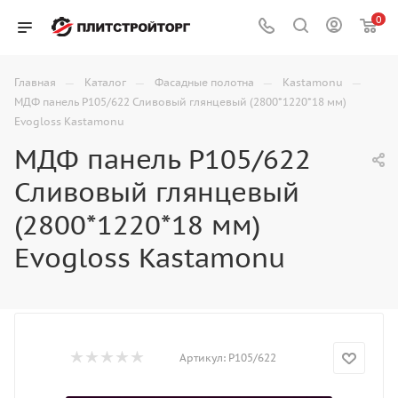
0
—
—
—
—
Главная
Каталог
Фасадные полотна
Kastamonu
МДФ панель P105/622 Сливовый глянцевый (2800*1220*18 мм)
Evogloss Kastamonu
МДФ панель P105/622
Сливовый глянцевый
(2800*1220*18 мм)
Evogloss Kastamonu
Артикул:
P105/622