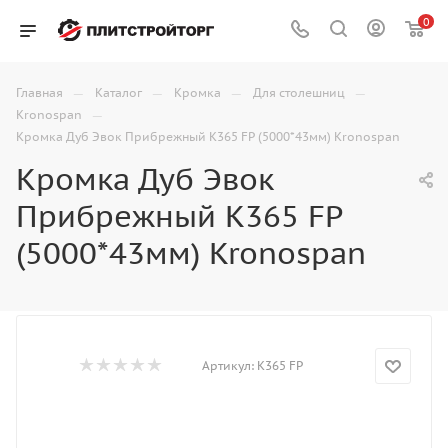
0
—
—
—
—
Главная
Каталог
Кромка
Для столешниц
—
Kronospan
Кромка Дуб Эвок Прибрежный K365 FP (5000*43мм) Kronospan
Кромка Дуб Эвок
Прибрежный K365 FP
(5000*43мм) Kronospan
Артикул:
K365 FP