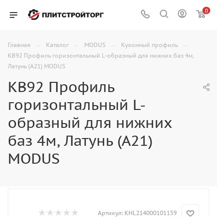
0
—
—
—
—
Главная
Каталог
MODUS
Кухонный профиль
KB92 Профиль горизонтальный L-образный для нижних баз 4м,
Латунь (А21) MODUS
KB92 Профиль
горизонтальный L-
образный для нижних
баз 4м, Латунь (А21)
MODUS
Артикул:
KHL214000101159