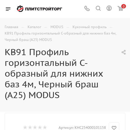
0
—
—
—
—
Главная
Каталог
MODUS
Кухонный профиль
KB91 Профиль горизонтальный C-образный для нижних баз 4м,
Черный браш (А25) MODUS
KB91 Профиль
горизонтальный C-
образный для нижних
баз 4м, Черный браш
(А25) MODUS
Артикул:
KHC254000101158