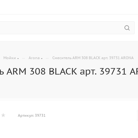
—
—
—
Мойки
Arona
Смеситель ARM 308 BLACK арт. 39731 ARONA
ь ARM 308 BLACK арт. 39731 
Артикул:
39731