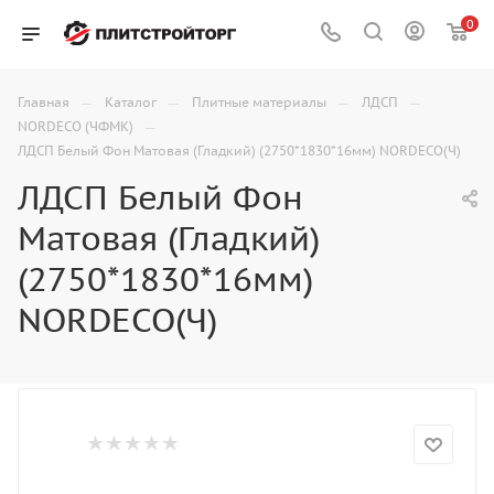
0
—
—
—
—
Главная
Каталог
Плитные материалы
ЛДСП
—
NORDECO (ЧФМК)
ЛДСП Белый Фон Матовая (Гладкий) (2750*1830*16мм) NORDECO(Ч)
ЛДСП Белый Фон
Матовая (Гладкий)
(2750*1830*16мм)
NORDECO(Ч)