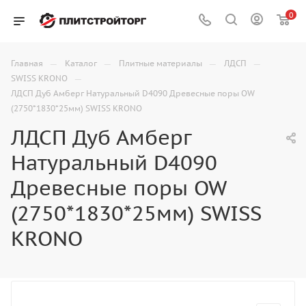
0
—
—
—
—
Главная
Каталог
Плитные материалы
ЛДСП
—
SWISS KRONO
ЛДСП Дуб Амберг Натуральный D4090 Древесные поры OW
(2750*1830*25мм) SWISS KRONO
ЛДСП Дуб Амберг
Натуральный D4090
Древесные поры OW
(2750*1830*25мм) SWISS
KRONO