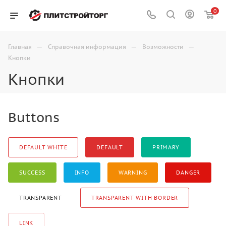
0
—
—
—
Главная
Справочная информация
Возможности
Кнопки
Кнопки
Buttons
DEFAULT WHITE
DEFAULT
PRIMARY
SUCCESS
INFO
WARNING
DANGER
TRANSPARENT
TRANSPARENT WITH BORDER
LINK